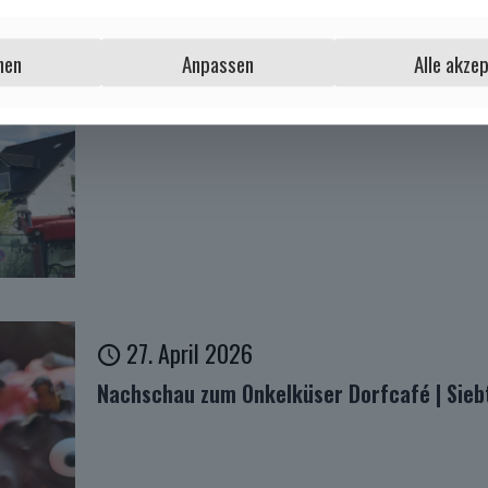
nen
Anpassen
Alle akze
27. April 2026
Nachschau zum Onkelküser Dorfcafé | Sie