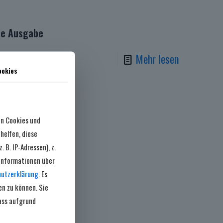
te Ausgabe
Mehr lesen
ookies
en Cookies und
helfen, diese
B. IP-Adressen), z.
 Informationen über
utzerklärung
. Es
en zu können. Sie
dass aufgrund