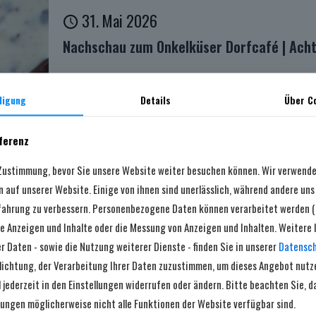
31. Mai 2026
Nachschau zum Onkelküser Dorfcafé | Ach
lligung
Details
Über
C
ferenz
 Zustimmung, bevor Sie unsere Website weiter besuchen können. Wir verwend
 auf unserer Website. Einige von ihnen sind unerlässlich, während andere uns 
fahrung zu verbessern. Personenbezogene Daten können verarbeitet werden (z. 
rte Anzeigen und Inhalte oder die Messung von Anzeigen und Inhalten. Weitere
r Daten - sowie die Nutzung weiterer Dienste - finden Sie in unserer
Datensch
lichtung, der Verarbeitung Ihrer Daten zuzustimmen, um dieses Angebot nutz
18. Mai 2026
 jederzeit in den Einstellungen widerrufen oder ändern. Bitte beachten Sie, 
ellungen möglicherweise nicht alle Funktionen der Website verfügbar sind.
Ein etwas anderes Maibaumaufstellen